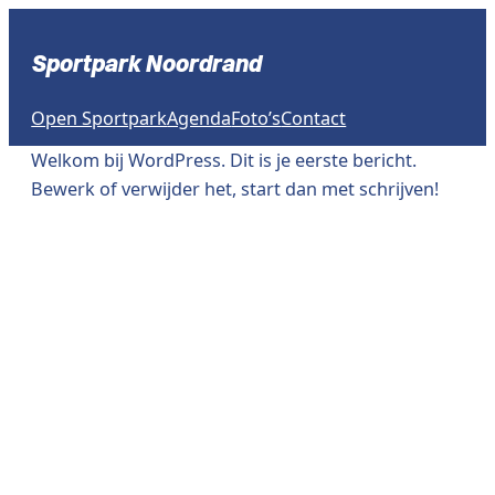
Ga
naar
Sportpark Noordrand
de
inhoud
Open Sportpark
Agenda
Foto’s
Contact
Welkom bij WordPress. Dit is je eerste bericht.
Bewerk of verwijder het, start dan met schrijven!